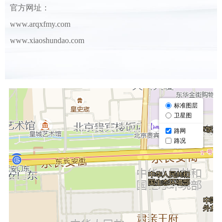
官方网址：
www.arqxfmy.com
www.xiaoshundao.com